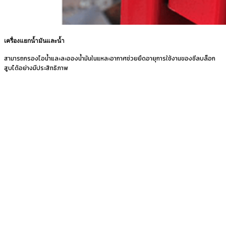
เครื่องแยกน้ำมันและน้ำ
สามารถกรองไอน้ำและละอองน้ำมันในแหละอากาศช่วยยืดอายุการใช้งานของซีลบล็อก
สูบได้อย่างมีประสิทธิภาพ