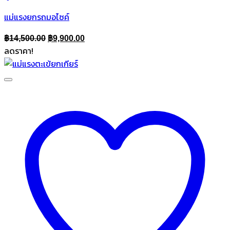
แม่แรงยกรถมอไซค์
Original
Current
฿
14,500.00
฿
9,900.00
ลดราคา!
price
price
was:
is:
฿14,500.00.
฿9,900.00.