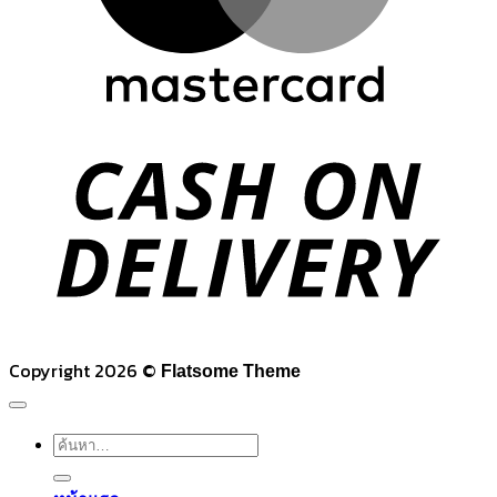
C
D
Copyright 2026 ©
Flatsome Theme
ค้นหา: