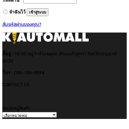
รหัสผ่าน
*
จำฉันไว้
เข้าสู่ระบบ
ลืมรหัสผ่านของคุณ?
19/30 หมู่ 5 ตำบลคูคต อำเภอลำลูกกา จังหวัดปทุมธานี
ที่อยู่ :
12130
: 096-139-9934
โทร
CONTACT US
หมวดหมู่สินค้า
V