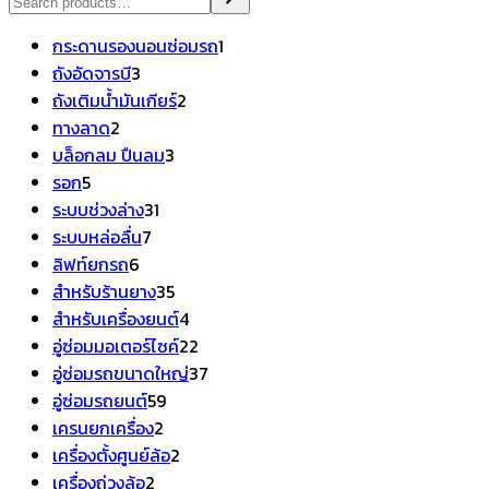
1
กระดานรองนอนซ่อมรถ
1
3
สินค้า
ถังอัดจารบี
3
สินค้า
2
ถังเติมน้ำมันเกียร์
2
2
สินค้า
ทางลาด
2
สินค้า
3
บล็อกลม ปืนลม
3
5
สินค้า
รอก
5
สินค้า
31
ระบบช่วงล่าง
31
7
สินค้า
ระบบหล่อลื่น
7
6
สินค้า
ลิฟท์ยกรถ
6
สินค้า
35
สำหรับร้านยาง
35
สินค้า
4
สำหรับเครื่องยนต์
4
สินค้า
22
อู่ซ่อมมอเตอร์ไซค์
22
สินค้า
37
อู่ซ่อมรถขนาดใหญ่
37
59
สินค้า
อู่ซ่อมรถยนต์
59
2
สินค้า
เครนยกเครื่อง
2
สินค้า
2
เครื่องตั้งศูนย์ล้อ
2
2
สินค้า
เครื่องถ่วงล้อ
2