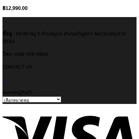
฿
12,990.00
19/30 หมู่ 5 ตำบลคูคต อำเภอลำลูกกา จังหวัดปทุมธานี
ที่อยู่ :
12130
: 096-139-9934
โทร
CONTACT US
หมวดหมู่สินค้า
V