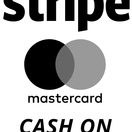
M
C
D