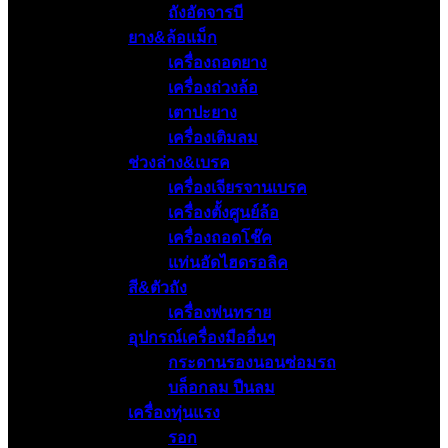
ถังอัดจารบี
ยาง&ล้อแม็ก
เครื่องถอดยาง
เครื่องถ่วงล้อ
เตาปะยาง
เครื่องเติมลม
ช่วงล่าง&เบรค
เครื่องเจียรจานเบรค
เครื่องตั้งศูนย์ล้อ
เครื่องถอดโช๊ค
แท่นอัดไฮดรอลิค
สี&ตัวถัง
เครื่องพ่นทราย
อุปกรณ์เครื่องมืออื่นๆ
กระดานรองนอนซ่อมรถ
บล็อกลม ปืนลม
เครื่องทุ่นแรง
รอก