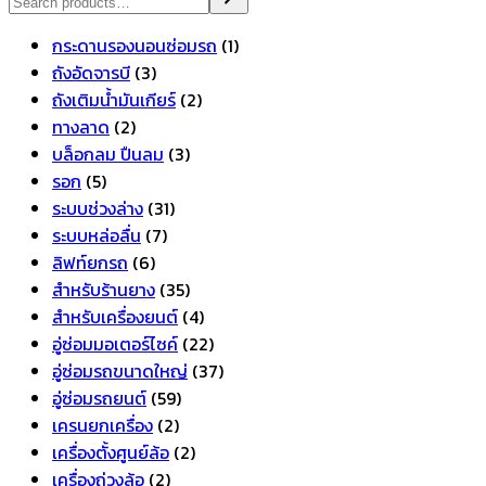
1
กระดานรองนอนซ่อมรถ
1
3
สินค้า
ถังอัดจารบี
3
สินค้า
2
ถังเติมน้ำมันเกียร์
2
2
สินค้า
ทางลาด
2
สินค้า
3
บล็อกลม ปืนลม
3
5
สินค้า
รอก
5
สินค้า
31
ระบบช่วงล่าง
31
7
สินค้า
ระบบหล่อลื่น
7
6
สินค้า
ลิฟท์ยกรถ
6
สินค้า
35
สำหรับร้านยาง
35
สินค้า
4
สำหรับเครื่องยนต์
4
สินค้า
22
อู่ซ่อมมอเตอร์ไซค์
22
สินค้า
37
อู่ซ่อมรถขนาดใหญ่
37
59
สินค้า
อู่ซ่อมรถยนต์
59
2
สินค้า
เครนยกเครื่อง
2
สินค้า
2
เครื่องตั้งศูนย์ล้อ
2
2
สินค้า
เครื่องถ่วงล้อ
2