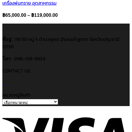
เครื่องพ่นทราย อุตสาหกรรม
Price
฿
65,000.00
–
฿
119,000.00
range:
฿65,000.00
through
19/30 หมู่ 5 ตำบลคูคต อำเภอลำลูกกา จังหวัดปทุมธานี
ที่อยู่ :
฿119,000.00
12130
: 096-139-9934
โทร
CONTACT US
หมวดหมู่สินค้า
V