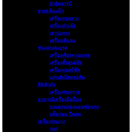
ถังอัดจารบี
ยาง&ล้อแม็ก
เครื่องถอดยาง
เครื่องถ่วงล้อ
เตาปะยาง
เครื่องเติมลม
ช่วงล่าง&เบรค
เครื่องเจียรจานเบรค
เครื่องตั้งศูนย์ล้อ
เครื่องถอดโช๊ค
แท่นอัดไฮดรอลิค
สี&ตัวถัง
เครื่องพ่นทราย
อุปกรณ์เครื่องมืออื่นๆ
กระดานรองนอนซ่อมรถ
บล็อกลม ปืนลม
เครื่องทุ่นแรง
รอก