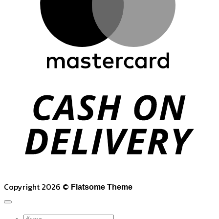
C
D
Copyright 2026 ©
Flatsome Theme
ค้นหา: