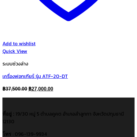
Add to wishlist
Quick View
ระบบช่วงล่าง
เครื่องฟอกเกียร์ รุ่น ATF-20-DT
Original
Current
฿
37,500.00
฿
27,000.00
price
price
was:
is:
฿37,500.00.
฿27,000.00.
19/30 หมู่ 5 ตำบลคูคต อำเภอลำลูกกา จังหวัดปทุมธานี
ที่อยู่ :
12130
: 096-139-9934
โทร