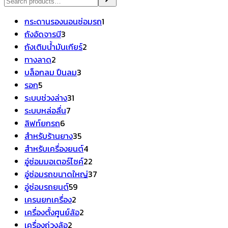
1
กระดานรองนอนซ่อมรถ
1
3
สินค้า
ถังอัดจารบี
3
สินค้า
2
ถังเติมน้ำมันเกียร์
2
2
สินค้า
ทางลาด
2
สินค้า
3
บล็อกลม ปืนลม
3
5
สินค้า
รอก
5
สินค้า
31
ระบบช่วงล่าง
31
7
สินค้า
ระบบหล่อลื่น
7
6
สินค้า
ลิฟท์ยกรถ
6
สินค้า
35
สำหรับร้านยาง
35
สินค้า
4
สำหรับเครื่องยนต์
4
สินค้า
22
อู่ซ่อมมอเตอร์ไซค์
22
สินค้า
37
อู่ซ่อมรถขนาดใหญ่
37
59
สินค้า
อู่ซ่อมรถยนต์
59
2
สินค้า
เครนยกเครื่อง
2
สินค้า
2
เครื่องตั้งศูนย์ล้อ
2
2
สินค้า
เครื่องถ่วงล้อ
2