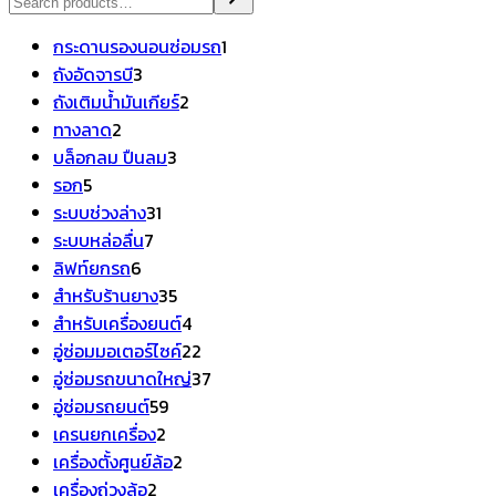
1
กระดานรองนอนซ่อมรถ
1
3
สินค้า
ถังอัดจารบี
3
สินค้า
2
ถังเติมน้ำมันเกียร์
2
2
สินค้า
ทางลาด
2
สินค้า
3
บล็อกลม ปืนลม
3
5
สินค้า
รอก
5
สินค้า
31
ระบบช่วงล่าง
31
7
สินค้า
ระบบหล่อลื่น
7
6
สินค้า
ลิฟท์ยกรถ
6
สินค้า
35
สำหรับร้านยาง
35
สินค้า
4
สำหรับเครื่องยนต์
4
สินค้า
22
อู่ซ่อมมอเตอร์ไซค์
22
สินค้า
37
อู่ซ่อมรถขนาดใหญ่
37
59
สินค้า
อู่ซ่อมรถยนต์
59
2
สินค้า
เครนยกเครื่อง
2
สินค้า
2
เครื่องตั้งศูนย์ล้อ
2
2
สินค้า
เครื่องถ่วงล้อ
2