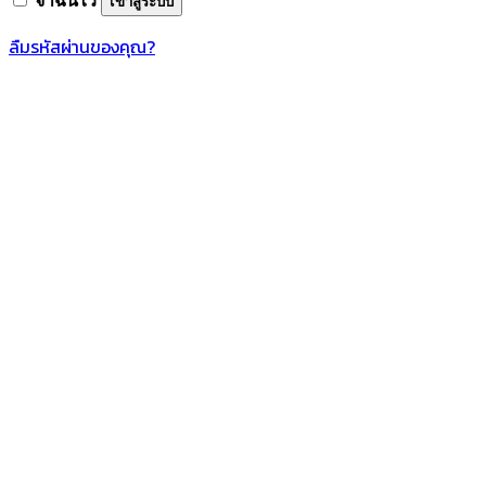
จำฉันไว้
เข้าสู่ระบบ
ลืมรหัสผ่านของคุณ?