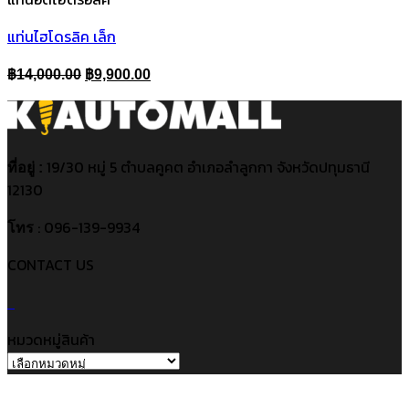
แท่นไฮโดรลิค เล็ก
Original
Current
฿
14,000.00
฿
9,900.00
price
price
was:
is:
฿14,000.00.
฿9,900.00.
19/30 หมู่ 5 ตำบลคูคต อำเภอลำลูกกา จังหวัดปทุมธานี
ที่อยู่ :
12130
: 096-139-9934
โทร
CONTACT US
หมวดหมู่สินค้า
V