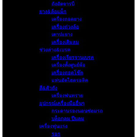
ถังอัดจารบี
ยาง&ล้อแม็ก
เครื่องถอดยาง
เครื่องถ่วงล้อ
เตาปะยาง
เครื่องเติมลม
ช่วงล่าง&เบรค
เครื่องเจียรจานเบรค
เครื่องตั้งศูนย์ล้อ
เครื่องถอดโช๊ค
แท่นอัดไฮดรอลิค
สี&ตัวถัง
เครื่องพ่นทราย
อุปกรณ์เครื่องมืออื่นๆ
กระดานรองนอนซ่อมรถ
บล็อกลม ปืนลม
เครื่องทุ่นแรง
รอก