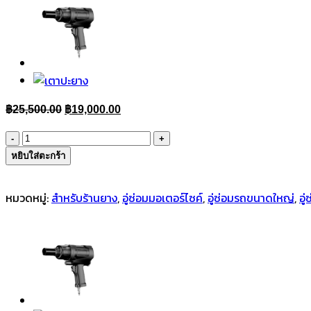
Original
Current
฿
25,500.00
฿
19,000.00
price
price
จำนวน
was:
is:
เตา
หยิบใส่ตะกร้า
฿25,500.00.
฿19,000.00.
ปะ
ยาง
หมวดหมู่:
สำหรับร้านยาง
,
อู่ซ่อมมอเตอร์ไซค์
,
อู่ซ่อมรถขนาดใหญ่
,
อู
ใหญ่
ชิ้น