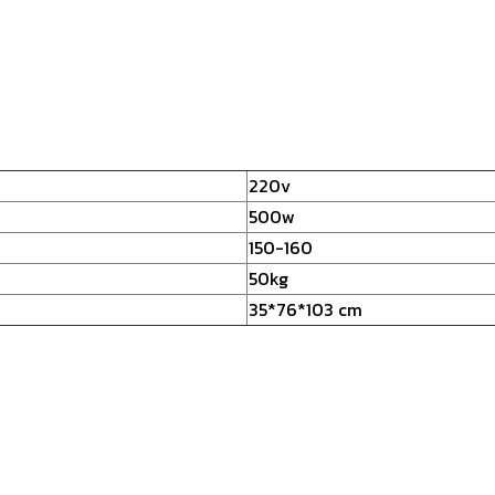
220v
500w
150-160
50kg
35*76*103 cm