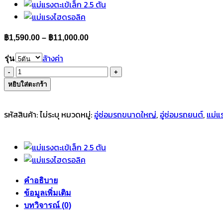
Price
฿
1,590.00
–
฿
11,000.00
range:
ล้างค่า
รุ่น
฿1,590.00
จำนวน
through
แม่แรง
หยิบใส่ตะกร้า
฿11,000.00
กระปุก
ชิ้น
รหัสสินค้า:
ไม่ระบุ
หมวดหมู่:
อู่ซ่อมรถขนาดใหญ่
,
อู่ซ่อมรถยนต์
,
แม่แ
คำอธิบาย
ข้อมูลเพิ่มเติม
บทวิจารณ์ (0)