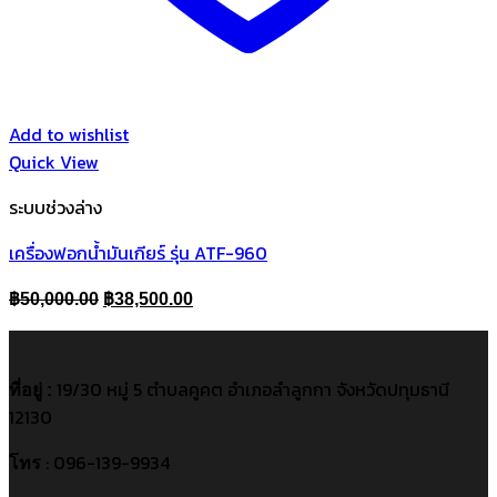
Add to wishlist
Quick View
ระบบช่วงล่าง
เครื่องฟอกน้ำมันเกียร์ รุ่น ATF-960
Original
Current
฿
50,000.00
฿
38,500.00
price
price
was:
is:
฿50,000.00.
฿38,500.00.
19/30 หมู่ 5 ตำบลคูคต อำเภอลำลูกกา จังหวัดปทุมธานี
ที่อยู่ :
12130
: 096-139-9934
โทร