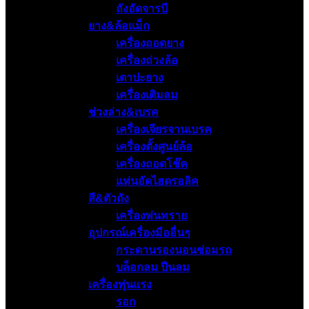
ถังอัดจารบี
ยาง&ล้อแม็ก
เครื่องถอดยาง
เครื่องถ่วงล้อ
เตาปะยาง
เครื่องเติมลม
ช่วงล่าง&เบรค
เครื่องเจียรจานเบรค
เครื่องตั้งศูนย์ล้อ
เครื่องถอดโช๊ค
แท่นอัดไฮดรอลิค
สี&ตัวถัง
เครื่องพ่นทราย
อุปกรณ์เครื่องมืออื่นๆ
กระดานรองนอนซ่อมรถ
บล็อกลม ปืนลม
เครื่องทุ่นแรง
รอก