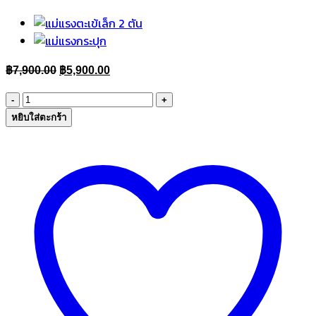
Original
Current
฿
7,900.00
฿
5,900.00
price
price
จำนวน
was:
is:
แม่แรง
หยิบใส่ตะกร้า
฿7,900.00.
฿5,900.00.
ตะเข้
เล็ก
2.5
ตัน
ชิ้น