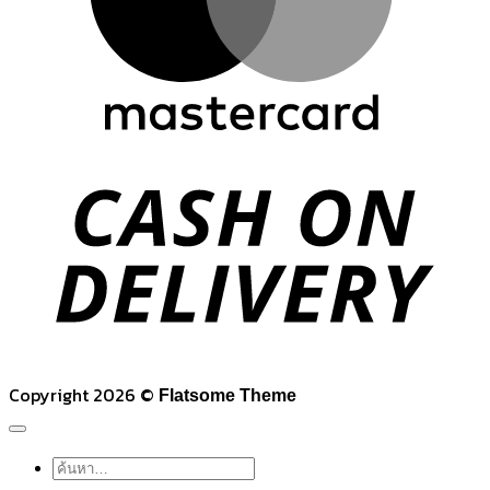
C
D
Copyright 2026 ©
Flatsome Theme
ค้นหา: