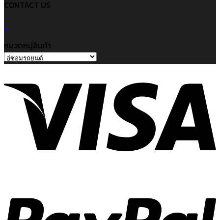
CONTACT US
หมวดหมู่สินค้า
V
P