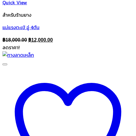
Quick View
สำหรับร้านยาง
แม่แรงตะเข้ อู่ 4ตัน
Original
Current
฿
18,000.00
฿
12,000.00
ลดราคา!
price
price
was:
is:
฿18,000.00.
฿12,000.00.